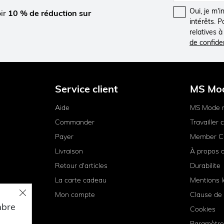
Oui, je m'
oir
10 % de réduction sur
intérêts. 
relatives 
de confiden
Service client
MS Mo
Aide
MS Mode 
Commander
Travailler
Payer
Member C
Livraison
À propos 
Retour d'articles
Durabilite
La carte cadeau
Mentions l
Mon compte
Clause de 
mbre
Cookies
Paramètre