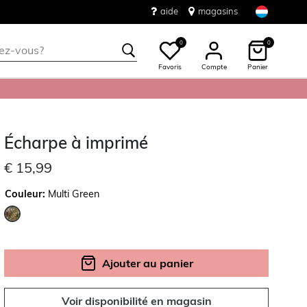
aide
magasins
0
0
Favoris
Compte
Panier
Écharpe à imprimé
€ 15,99
Couleur:
Multi Green
sélectionné
Ajouter au panier
Voir disponibilité en magasin