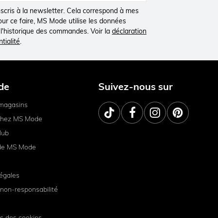
inscris à la newsletter. Cela correspond à mes
Pour ce faire, MS Mode utilise les données
à l'historique des commandes. Voir la
déclaration
tialité
.
de
Suivez-nous sur
magasins
 chez MS Mode
lub
de MS Mode
égales
non-responsabilité
s des cookies