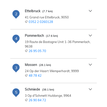
Ettelbruck
(7.7 km)
2
41 Grand rue Ettelbruck, 9050
0352 2 0260128
Pommerloch
(17.6 km)
4
19 Route de Bastogne Unit 1-36 Pommerloch,
9638
26 95 05 70
Massen
(28.1 km)
3
24 Op der Haart Wemperhardt, 9999
48 78 42
Schmiede
(38.1 km)
5
3 Op d'Schmett Huldange, 9964
26 90 84 72