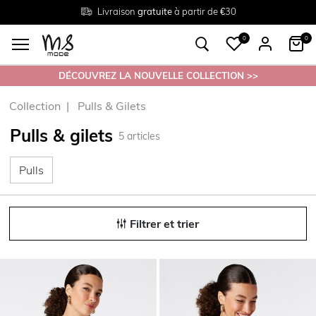
Livraison
Retour
Tailles du
gratuite
gratuit en magasin
38 au 54
à partir de €30
0
0
DÉCOUVREZ LA NOUVELLE COLLECTION >>
Collection
Pulls & Gilets
Pulls & gilets
5
articles
Pulls
Pulls
Filtrer et trier