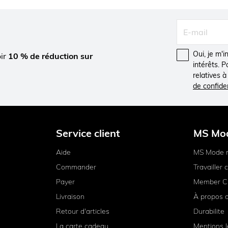
Oui, je m'
oir
10 % de réduction sur
intérêts. 
relatives 
de confiden
Service client
MS Mo
Aide
MS Mode 
Commander
Travailler
Payer
Member C
Livraison
À propos 
Retour d'articles
Durabilite
La carte cadeau
Mentions l