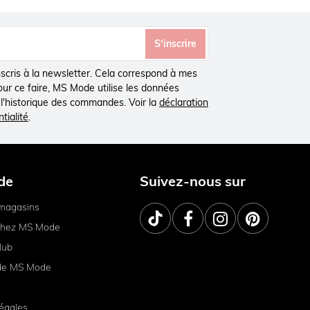
S’inscrire
inscris à la newsletter. Cela correspond à mes
Pour ce faire, MS Mode utilise les données
à l'historique des commandes. Voir la
déclaration
tialité
.
de
Suivez-nous sur
magasins
 chez MS Mode
lub
de MS Mode
égales