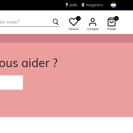
aide
magasins
0
0
Favoris
Compte
Panier
us aider ?