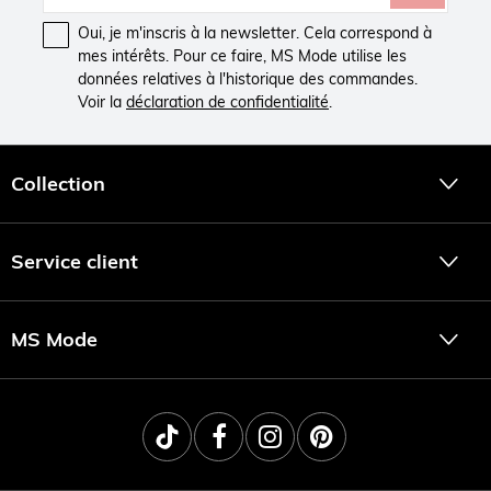
Vous planifiez une journée active ? Utilisez donc des shorts
Oui, je m'inscris à la newsletter. Cela correspond à
en tissu léger, comme un mélange de lin. Une journée à la
mes intérêts. Pour ce faire, MS Mode utilise les
plage ? Combinez un short élégant et un chemisier uni avec
données relatives à l'historique des commandes.
un bouton au bas pour une silhouette estivale. Ou enfilez
Voir la
déclaration de confidentialité
.
votre maillot de bain et mettez votre short par-dessus.
Combinez-le avec un cardigan ou un kimono long et léger.
Quel sera votre nouveau short préféré ?
Collection
Service client
MS Mode