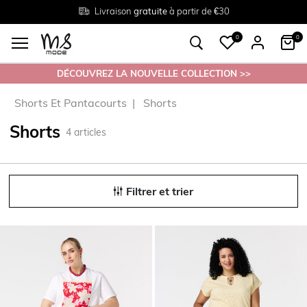
Livraison
Retour
Tailles du
gratuite
gratuit en magasin
38 au 54
à partir de €30
0
0
DÉCOUVREZ LA NOUVELLE COLLECTION >>
Shorts Et Pantacourts
Shorts
Shorts
4
articles
Filtrer et trier