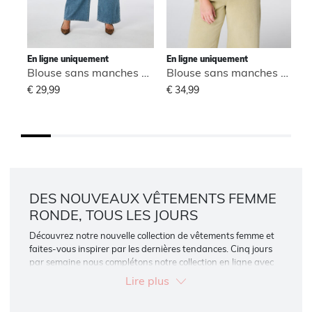
En ligne uniquement
En ligne uniquement
Blouse sans manches à col montant
Blouse sans manches à col montant
€ 29,99
€ 34,99
€
DES NOUVEAUX VÊTEMENTS FEMME
RONDE, TOUS LES JOURS
Découvrez notre nouvelle collection de vêtements femme et
faites-vous inspirer par les dernières tendances. Cinq jours
par semaine nous complétons notre collection en ligne avec
des pièces féminines et abordables. Vous trouvez ici la
Lire plus
dernière curvy fashion: robes, pantalons, manteaux,
chemisiers, tops et beaucoup plus.