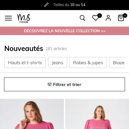
Livraison
Retour
Tailles du
gratuite
gratuit en magasin
38 au 54
à partir de €30
0
0
DÉCOUVREZ LA NOUVELLE COLLECTION >>
Nouveautés
181
articles
Hauts et t-shirts
Jeans
Robes & j
Hauts et t-shirts
Jeans
Robes & jupes
Blazers
Filtrer et trier