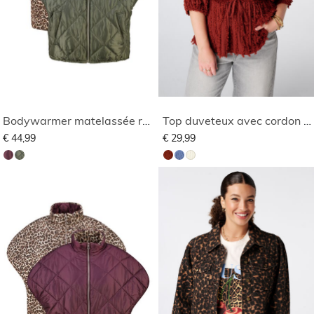
Bodywarmer matelassée réversible
Top duveteux avec cordon de serrage
€ 44,99
€ 29,99