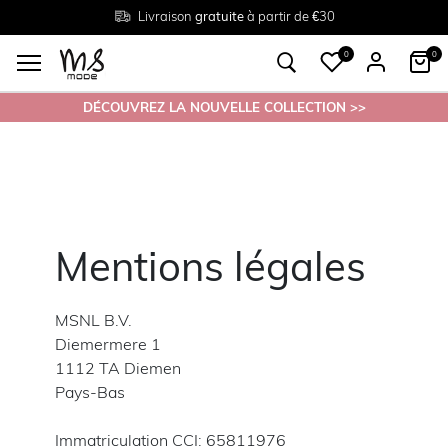
Livraison
Retour
Tailles du
gratuite
gratuit en magasin
38 au 54
à partir de €30
0
0
DÉCOUVREZ LA NOUVELLE COLLECTION >>
Mentions légales
MSNL B.V.
Diemermere 1
1112 TA Diemen
Pays-Bas
Immatriculation CCI: 65811976