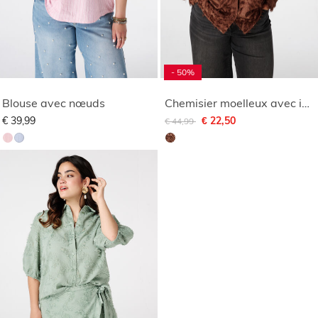
- 50%
Blouse avec nœuds
Chemisier moelleux avec imprimé
Remise de
à
€ 39,99
€ 22,50
€ 44,99