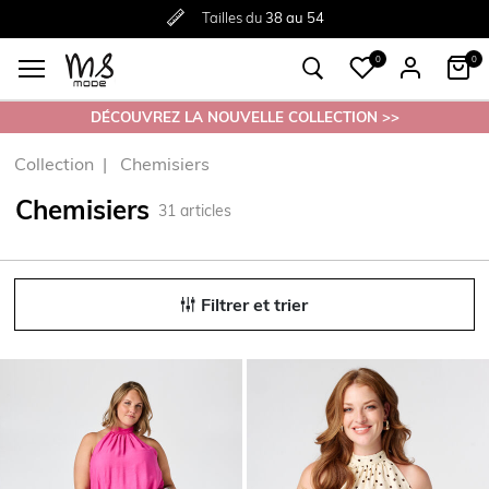
Livraison
Retour
Tailles du
gratuite
gratuit en magasin
38 au 54
à partir de €30
0
0
DÉCOUVREZ LA NOUVELLE COLLECTION >>
Collection
Chemisiers
Chemisiers
31
articles
Filtrer et trier