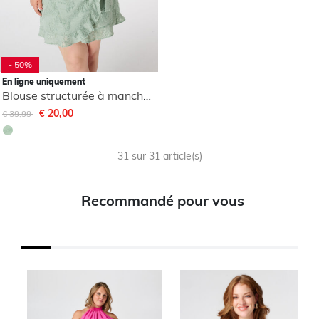
- 50%
En ligne uniquement
Blouse structurée à manches ballon
Remise de
à
€ 20,00
€ 39,99
31 sur 31 article(s)
Recommandé pour vous