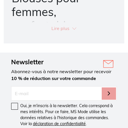
femmes,
confortables,
Lire plus
légères et
élégantes au
Newsletter
quotidien
Abonnez-vous à notre newsletter pour recevoir
10 % de réduction sur votre commande
Une blouse est une pièce essentielle de votre garde-robe.
Que vous alliez au travail, en ville ou à un rendez-vous, elle
vous assure toujours une allure soignée. Chez MS Mode, vous
trouverez des blouses à la fois élégantes, confortables et
adaptées à votre quotidien.
Oui, je m'inscris à la newsletter. Cela correspond à
Des blouses confortables avec stretch
mes intérêts. Pour ce faire, MS Mode utilise les
et une coupe parfaite
données relatives à l'historique des commandes.
Voir la
déclaration de confidentialité
.
Le confort d’une blouse dépend avant tout de sa coupe. C’est