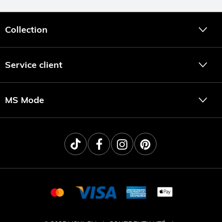
pourquoi beaucoup de nos modèles sont conçus dans des
matières légères comme la viscose ou le coton, souvent avec
une touche de stretch. Résultat, la blouse suit vos
Collection
mouvements et reste agréable à porter toute la journée.
La coupe est légèrement ample pour offrir de la liberté sans
perdre en style. Certains modèles sont plus longs et tombent
Service client
joliment sur les hanches, pour une silhouette flatteuse et
confortable.
Des blouses légères pour les journées
MS Mode
actives et les températures plus
chaudes
Lors des journées plus chaudes, une blouse légère est idéale.
Les matières respirantes comme la viscose ou le coton
apportent fraîcheur et confort, même lors des journées bien
remplies.
Optez pour un modèle fluide ou à manches courtes pour plus
de légèreté, tout en restant élégante.
Faciles à associer avec vos tenues