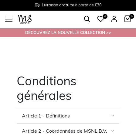
Livraison
Retour
Tailles du
gratuite
gratuit en magasin
38 au 54
à partir de €30
0
0
DÉCOUVREZ LA NOUVELLE COLLECTION >>
Conditions
générales
Article 1 - Définitions
Article 2 - Coordonnées de MSNL B.V.