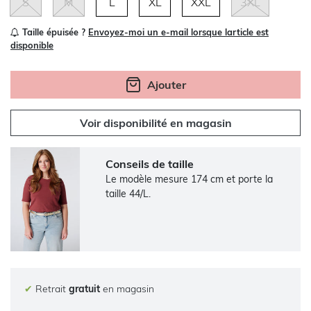
S
M
L
XL
XXL
3XL
Taille épuisée ?
Envoyez-moi un e-mail lorsque larticle est
disponible
Ajouter
Voir disponibilité en magasin
Conseils de taille
Le modèle mesure 174 cm et porte la
taille 44/L.
✔
Retrait
gratuit
en magasin