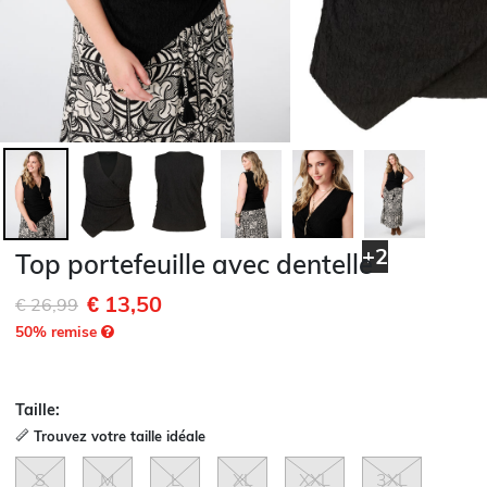
+2
Top portefeuille avec dentelle
€ 13,50
Remise de
à
€ 26,99
50
% remise
Taille:
Trouvez votre taille idéale
S
M
L
XL
XXL
3XL