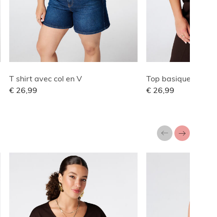
T shirt avec col en V
Top basique à stru
€ 26,99
€ 26,99