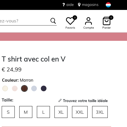
aide
magasins
0
0
Favoris
Compte
Panier
T shirt avec col en V
€ 24,99
Couleur:
Marron
sélectionné
Taille:
Trouvez votre taille idéale
S
M
L
XL
XXL
3XL