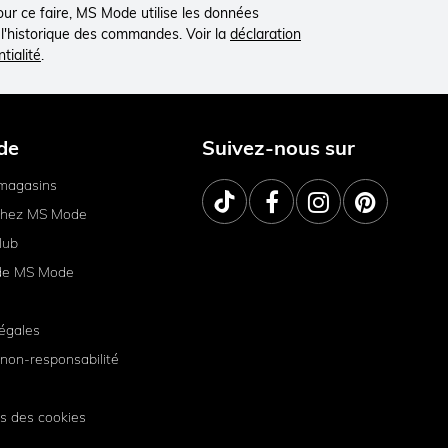
Pour ce faire, MS Mode utilise les données
à l'historique des commandes. Voir la
déclaration
tialité
.
de
Suivez-nous sur
magasins
 chez MS Mode
lub
de MS Mode
égales
non-responsabilité
s des cookies