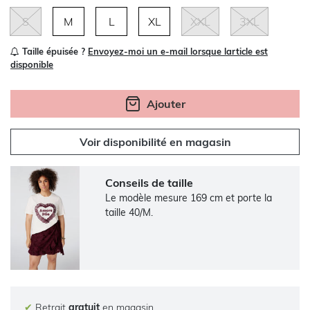
S
M
L
XL
XXL
3XL
Taille épuisée ?
Envoyez-moi un e-mail lorsque larticle est
disponible
Ajouter
Voir disponibilité en magasin
Conseils de taille
Le modèle mesure 169 cm et porte la
taille 40/M.
✔
Retrait
gratuit
en magasin