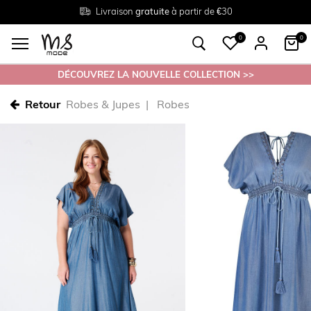
Livraison
Retour
Tailles du
gratuite
gratuit en magasin
38 au 54
à partir de €30
0
0
DÉCOUVREZ LA NOUVELLE COLLECTION >>
Retour
Robes & Jupes
Robes