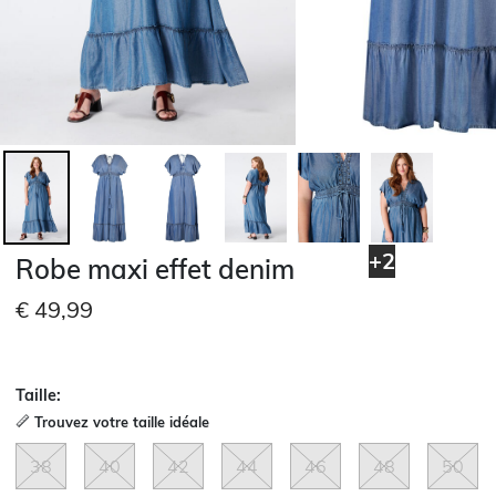
+2
Robe maxi effet denim
€ 49,99
Taille:
Trouvez votre taille idéale
38
40
42
44
46
48
50