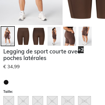
+2
Legging de sport courte avec
poches latérales
€ 34,99
Taille:
S
M
L
XL
XXL
3XL