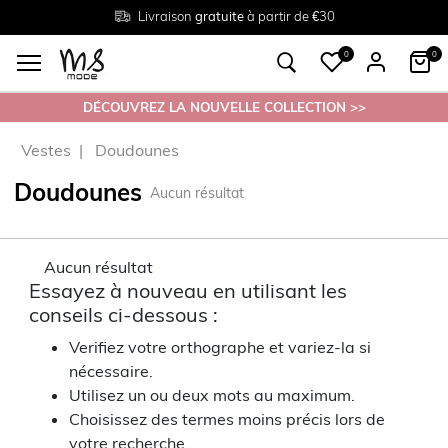
Livraison
Retour
Tailles du
gratuite
gratuit en magasin
38 au 54
à partir de €30
0
0
DÉCOUVREZ LA NOUVELLE COLLECTION >>
Vestes
Doudounes
Doudounes
Aucun résultat
Aucun résultat
Essayez à nouveau en utilisant les
conseils ci-dessous :
Verifiez votre orthographe et variez-la si
nécessaire.
Utilisez un ou deux mots au maximum.
Choisissez des termes moins précis lors de
votre recherche.