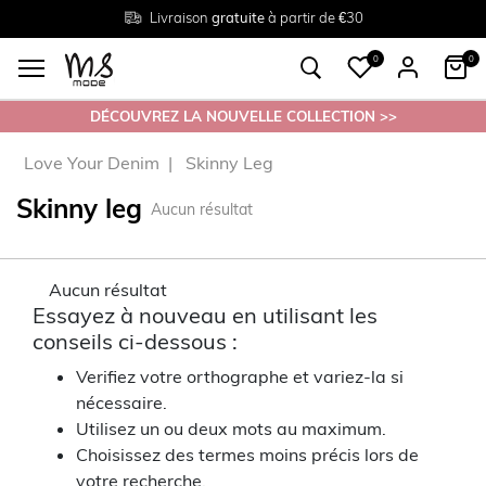
Livraison
Retour
Tailles du
gratuite
gratuit en magasin
38 au 54
à partir de €30
0
0
DÉCOUVREZ LA NOUVELLE COLLECTION >>
Love Your Denim
Skinny Leg
Skinny leg
Aucun résultat
Aucun résultat
Essayez à nouveau en utilisant les
conseils ci-dessous :
Verifiez votre orthographe et variez-la si
nécessaire.
Utilisez un ou deux mots au maximum.
Choisissez des termes moins précis lors de
votre recherche.