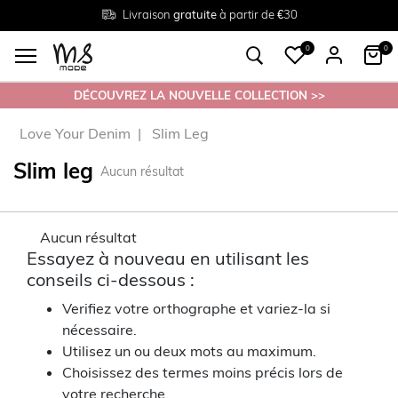
Livraison
Retour
Tailles du
gratuite
gratuit en magasin
38 au 54
à partir de €30
0
0
DÉCOUVREZ LA NOUVELLE COLLECTION >>
Love Your Denim
Slim Leg
Slim leg
Aucun résultat
Aucun résultat
Essayez à nouveau en utilisant les
conseils ci-dessous :
Verifiez votre orthographe et variez-la si
nécessaire.
Utilisez un ou deux mots au maximum.
Choisissez des termes moins précis lors de
votre recherche.