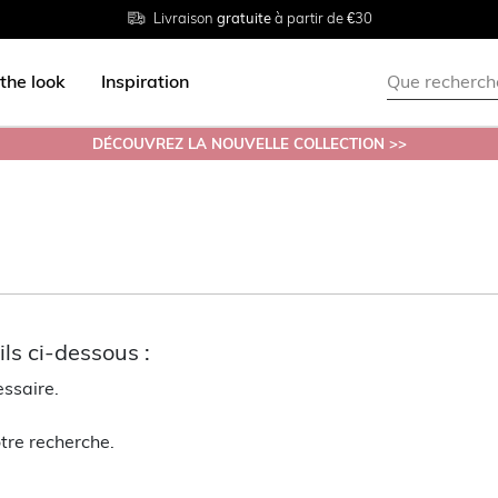
Livraison
Retour
Tailles du
gratuite
gratuit en magasin
38 au 54
à partir de €30
the look
Inspiration
DÉCOUVREZ LA NOUVELLE COLLECTION >>
ls ci-dessous :
essaire.
tre recherche.