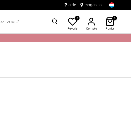
aide
magasins
0
0
Favoris
Compte
Panier