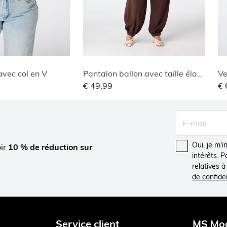
vec col en V
Pantalon ballon avec taille élastique
Ve
€ 49,99
€ 
Oui, je m'
oir
10 % de réduction sur
intérêts. 
relatives 
de confiden
Service client
MS Mo