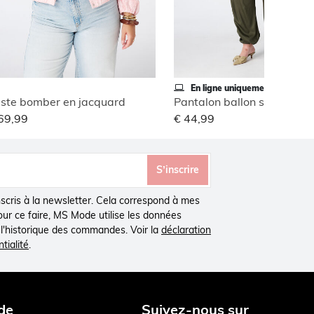
En ligne uniquement
ste bomber en jacquard
Pantalon ballon style carg
69,99
€ 44,99
S’inscrire
inscris à la newsletter. Cela correspond à mes
Pour ce faire, MS Mode utilise les données
à l'historique des commandes. Voir la
déclaration
tialité
.
de
Suivez-nous sur