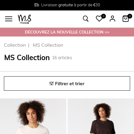
Livraison
Retour
Tailles du
gratuite
gratuit en magasin
38 au 54
à partir de €30
0
0
DÉCOUVREZ LA NOUVELLE COLLECTION >>
Collection
MS Collection
MS Collection
16
articles
Filtrer et trier