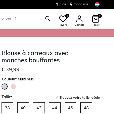
aide
magasins
0
0
Favoris
Compte
Panier
Blouse à carreaux avec
manches bouffantes
€ 39,99
Couleur:
Multi blue
sélectionné
Taille:
Trouvez votre taille idéale
38
40
42
44
46
48