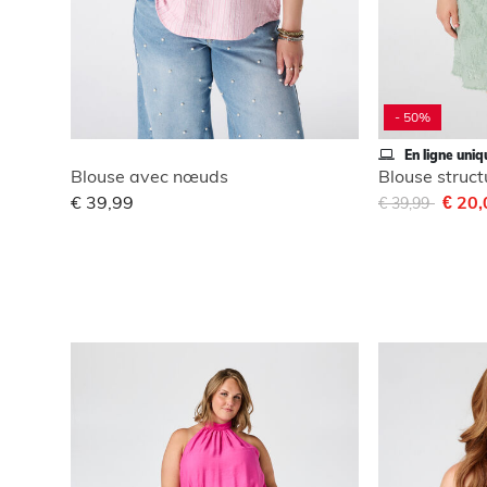
- 50%
En ligne uni
Blouse avec nœuds
Blouse struc
Remise de
à
€ 39,99
€ 20
€ 39,99