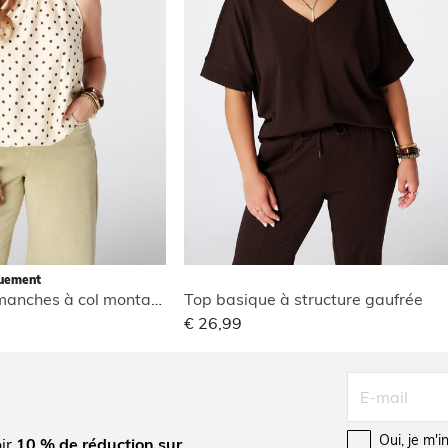
quement
Blouse sans manches à col montant
Top basique à structure gaufrée
€ 26,99
Oui, je m'
oir
10 % de réduction sur