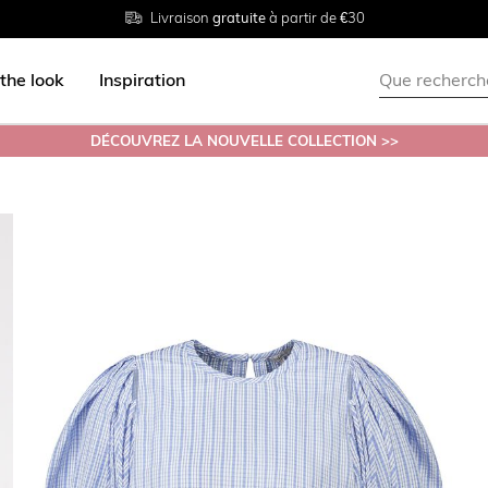
Livraison
Retour
Tailles du
gratuite
gratuit en magasin
38 au 54
à partir de €30
the look
Inspiration
DÉCOUVREZ LA NOUVELLE COLLECTION >>