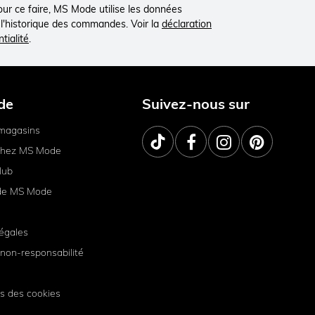
Pour ce faire, MS Mode utilise les données
à l'historique des commandes. Voir la
déclaration
tialité
.
de
Suivez-nous sur
magasins
 chez MS Mode
lub
de MS Mode
égales
non-responsabilité
s des cookies