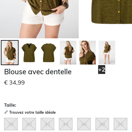
+2
Blouse avec dentelle
€ 34,99
Taille:
Trouvez votre taille idéale
38
40
42
44
46
48
50