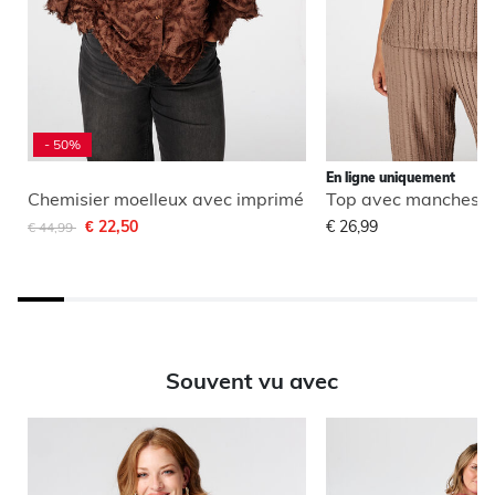
- 50%
En ligne uniquement
Chemisier moelleux avec imprimé
Top avec manches b
Remise de
à
€ 22,50
€ 26,99
€ 44,99
Souvent vu avec