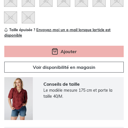
38
40
42
44
46
48
50
52
54
Taille épuisée ?
Envoyez-moi un e-mail lorsque larticle est
disponible
Ajouter
Voir disponibilité en magasin
Conseils de taille
Le modèle mesure 175 cm et porte la
taille 40/M.