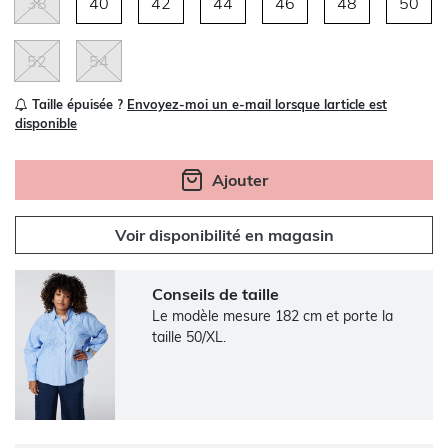
38
40
42
44
46
48
50
52
54
Taille épuisée ?
Envoyez-moi un e-mail lorsque larticle est
disponible
Ajouter
Voir disponibilité en magasin
Conseils de taille
Le modèle mesure 182 cm et porte la
taille 50/XL.