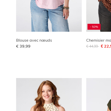
- 50%
Blouse avec nœuds
Chemisier mo
Remise de
à
€ 39,99
€ 22
€ 44,99