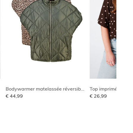
Bodywarmer matelassée réversible
Top imprimé avec c
€ 44,99
€ 26,99