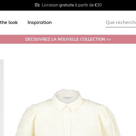
Livraison
Retour
Tailles du
gratuite
gratuit en magasin
38 au 54
à partir de €30
the look
Inspiration
DÉCOUVREZ LA NOUVELLE COLLECTION >>