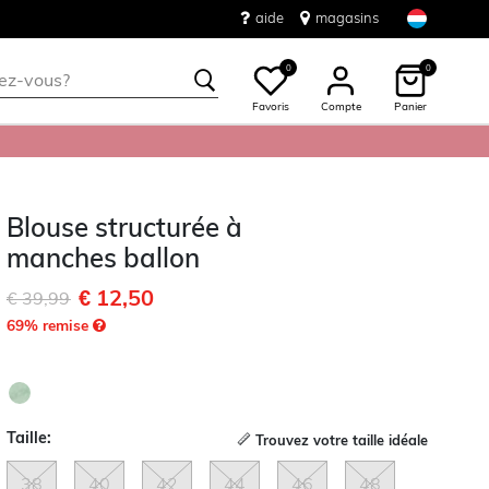
aide
magasins
0
0
Favoris
Compte
Panier
Blouse structurée à
manches ballon
€ 12,50
Remise de
à
€ 39,99
69
% remise
Taille:
Trouvez votre taille idéale
38
40
42
44
46
48