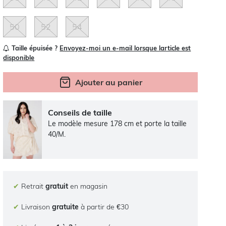
50
52
54
Taille épuisée ?
Envoyez-moi un e-mail lorsque larticle est
disponible
Ajouter au panier
Conseils de taille
Le modèle mesure 178 cm et porte la taille
40/M.
✔
Retrait
gratuit
en magasin
✔
Livraison
gratuite
à partir de €30