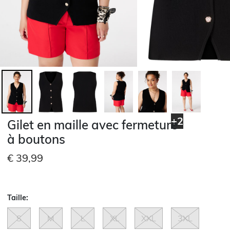
+2
Gilet en maille avec fermeture
à boutons
€ 39,99
Taille:
S
M
L
XL
XXL
3XL