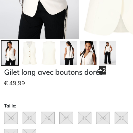
+2
Gilet long avec boutons dorés
€ 49,99
Taille:
38
40
42
44
46
48
50