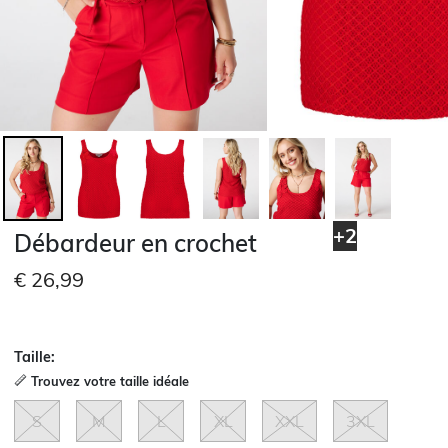
+2
Débardeur en crochet
€ 26,99
Taille:
Trouvez votre taille idéale
S
M
L
XL
XXL
3XL