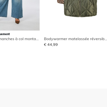
quement
Blouse sans manches à col montant
Bodywarmer matelassée réversi
€ 44,99