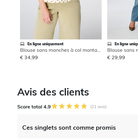
En ligne uniquement
En ligne uni
Blouse sans manches à col montant
€ 34,99
€ 29,99
Avis des clients
Score total 4.9
(21 avis)
Ces singlets sont comme promis