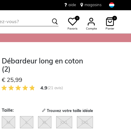
aide
magasins
0
0
Favoris
Compte
Panier
Débardeur long en coton
(2)
€ 25,99
4.9 sur 5 avis des clients
4.9
(21 avis)
Taille:
Trouvez votre taille idéale
M
L
XL
XXL
3XL