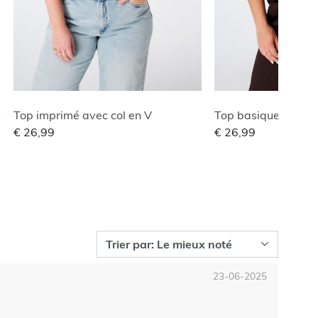
ble
Top imprimé avec col en V
Top basique à stru
€ 26,99
€ 26,99
23-06-2025