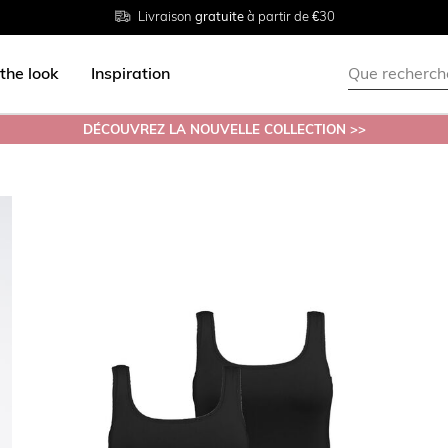
Livraison
Retour
Tailles du
gratuite
gratuit en magasin
38 au 54
à partir de €30
the look
Inspiration
DÉCOUVREZ LA NOUVELLE COLLECTION >>