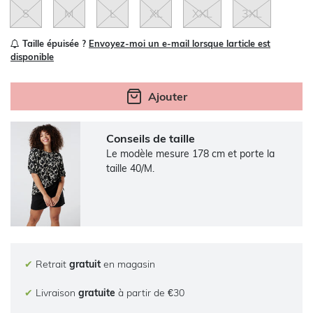
S
M
L
XL
XXL
3XL
Taille épuisée ?
Envoyez-moi un e-mail lorsque larticle est
disponible
Ajouter
Conseils de taille
Le modèle mesure 178 cm et porte la
taille 40/M.
✔
Retrait
gratuit
en magasin
✔
Livraison
gratuite
à partir de €30