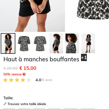
+1
Haut à manches bouffantes
€ 15,00
Remise de
à
€ 29,99
50
% remise
4.0 sur 5 avis des clients
4.0
(5 avis)
Taille:
Trouvez votre taille idéale