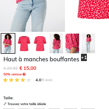
+1
Haut à manches bouffantes
€ 15,00
Remise de
à
€ 29,99
50
% remise
4.0 sur 5 avis des clients
4.0
(5 avis)
Taille:
Trouvez votre taille idéale