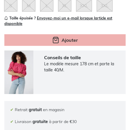
S
M
L
XL
XXL
3XL
Taille épuisée ?
Envoyez-moi un e-mail lorsque larticle est
disponible
Ajouter
Conseils de taille
Le modèle mesure 178 cm et porte la
taille 40/M.
✔
Retrait
gratuit
en magasin
✔
Livraison
gratuite
à partir de €30