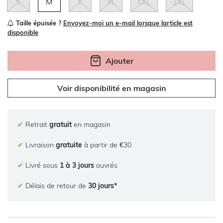
S
M
L
XL
XXL
3XL
Taille épuisée ?
Envoyez-moi un e-mail lorsque larticle est
disponible
Ajouter
Voir disponibilité en magasin
✔
Retrait
gratuit
en magasin
✔
Livraison
gratuite
à partir de €30
✔
Livré sous
1 à 3 jours
ouvrés
✔
Délais de retour de
30 jours*