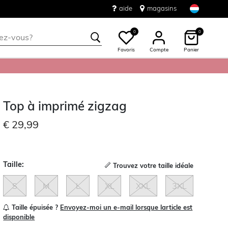
aide
magasins
0
0
Favoris
Compte
Panier
Top à imprimé zigzag
€ 29,99
Taille:
Trouvez votre taille idéale
S
M
L
XL
XXL
3XL
Taille épuisée ?
Envoyez-moi un e-mail lorsque larticle est
disponible