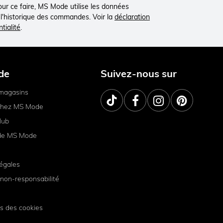
Pour ce faire, MS Mode utilise les données
à l'historique des commandes. Voir la
déclaration
tialité
.
de
Suivez-nous sur
magasins
 chez MS Mode
lub
de MS Mode
égales
non-responsabilité
s des cookies