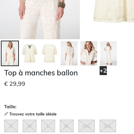
+2
Top à manches ballon
€ 29,99
Taille:
Trouvez votre taille idéale
S
M
L
XL
XXL
3XL