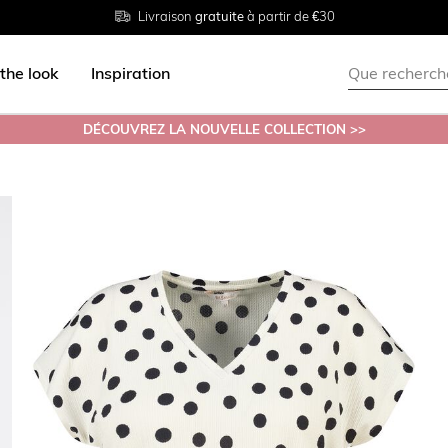
Livraison
Retour
Tailles du
gratuite
gratuit en magasin
38 au 54
à partir de €30
the look
Inspiration
DÉCOUVREZ LA NOUVELLE COLLECTION >>