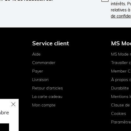
intérêts. 
relatives 
de confiden
Service client
MS Mo
Aide
MS Mode 
Commander
Travailler
Payer
Member C
Livraison
À propos 
Retour d'articles
Durabilite
La carte cadeau
Mentions l
Mon compte
Clause de 
mbre
Cookies
Paramètre