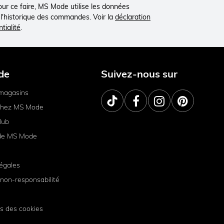
Pour ce faire, MS Mode utilise les données
à l'historique des commandes. Voir la
déclaration
tialité
.
de
Suivez-nous sur
magasins
 chez MS Mode
lub
de MS Mode
égales
non-responsabilité
s des cookies