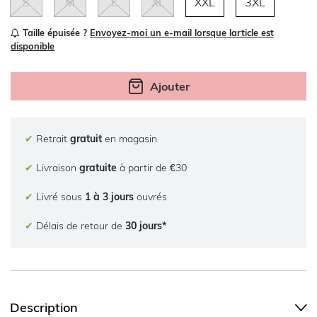
S
M
L
XL
XXL
3XL
Taille épuisée ?
Envoyez-moi un e-mail lorsque larticle est
disponible
Ajouter
✔
Retrait
gratuit
en magasin
✔
Livraison
gratuite
à partir de €30
✔
Livré sous
1 à 3 jours
ouvrés
✔
Délais de retour de
30 jours*
Description