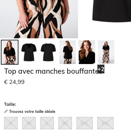
+2
Top avec manches bouffantes
€ 24,99
Taille:
Trouvez votre taille idéale
S
M
L
XL
XXL
3XL