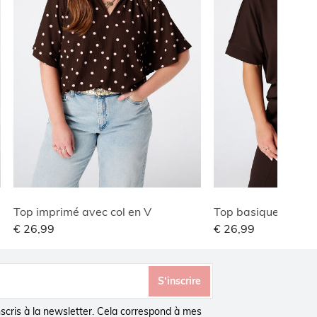
Top imprimé avec col en V
Top basique à stru
€ 26,99
€ 26,99
S’inscrire
inscris à la newsletter. Cela correspond à mes