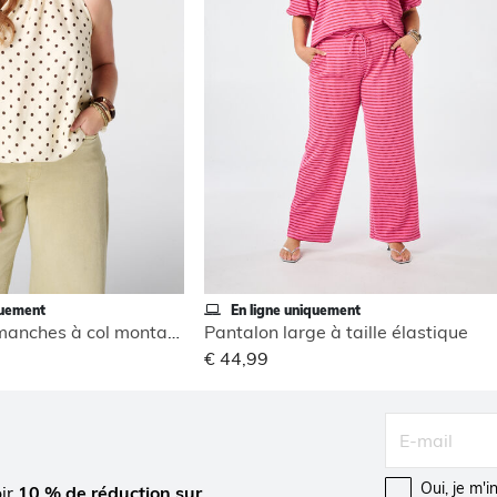
quement
En ligne uniquement
Blouse sans manches à col montant
Pantalon large à taille élastique
€ 44,99
Oui, je m'
oir
10 % de réduction sur