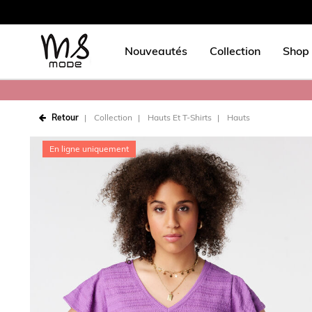
Nouveautés
Collection
Shop 
Retour
Collection
Hauts Et T-Shirts
Hauts
En ligne uniquement