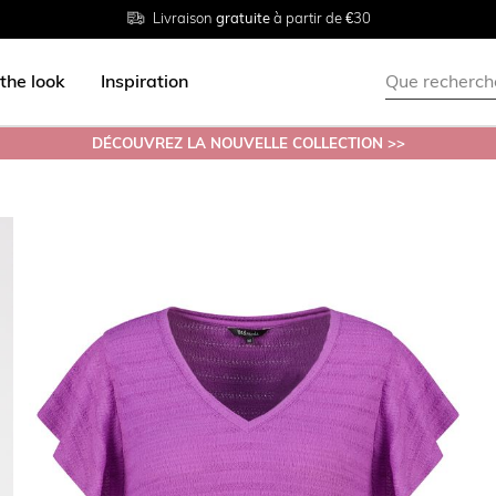
Livraison
Retour
Tailles du
gratuite
gratuit en magasin
38 au 54
à partir de €30
the look
Inspiration
DÉCOUVREZ LA NOUVELLE COLLECTION >>