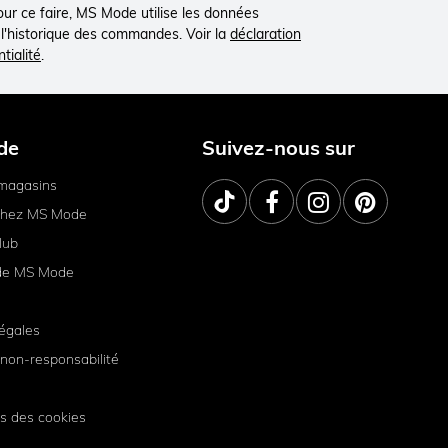
Pour ce faire, MS Mode utilise les données
à l'historique des commandes. Voir la
déclaration
tialité
.
de
Suivez-nous sur
magasins
 chez MS Mode
lub
de MS Mode
égales
non-responsabilité
s des cookies