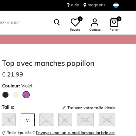
aide
magasins
0
0
Favoris
Compte
Panier
Top avec manches papillon
€ 21,99
Couleur:
Violet
sélectionné
Taille:
Trouvez votre taille idéale
S
M
L
XL
XXL
3XL
Taille épuisée ?
Envoyez-moi un e-mail lorsque larticle est