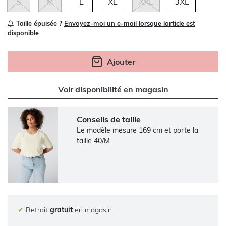
S
M
L
XL
XXL
3XL
Taille épuisée ?
Envoyez-moi un e-mail lorsque larticle est
disponible
Ajouter
Voir disponibilité en magasin
Conseils de taille
Le modèle mesure 169 cm et porte la
taille 40/M.
✔
Retrait
gratuit
en magasin