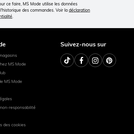
Pour ce faire, MS Mode utilise les données
à l'historique des commandes. Voir la
déclaration
tialité
.
de
Suivez-nous sur
magasins
 chez MS Mode
lub
de MS Mode
égales
non-responsabilité
s des cookies