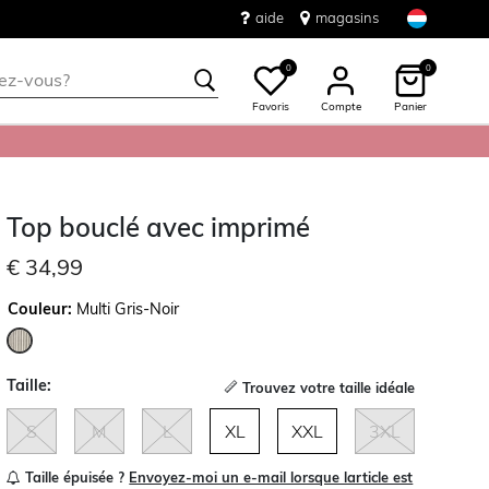
aide
magasins
0
0
Favoris
Compte
Panier
Top bouclé avec imprimé
€ 34,99
Couleur:
Multi Gris-Noir
sélectionné
Taille:
Trouvez votre taille idéale
S
M
L
XL
XXL
3XL
Taille épuisée ?
Envoyez-moi un e-mail lorsque larticle est