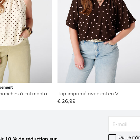
quement
Blouse sans manches à col montant
Top imprimé avec col en V
€ 26,99
Oui, je m'
oir
10 % de réduction sur