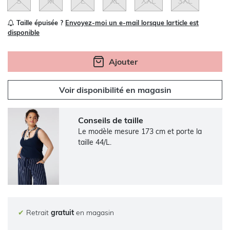
S
M
L
XL
XXL
3XL
Taille épuisée ?
Envoyez-moi un e-mail lorsque larticle est
disponible
Ajouter
Voir disponibilité en magasin
Conseils de taille
Le modèle mesure 173 cm et porte la
taille 44/L.
✔
Retrait
gratuit
en magasin