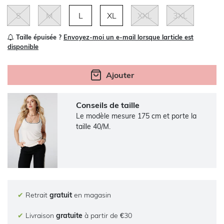
S
M
L
XL
XXL
3XL
Taille épuisée ?
Envoyez-moi un e-mail lorsque larticle est
disponible
Ajouter
Conseils de taille
Le modèle mesure 175 cm et porte la
taille 40/M.
✔
Retrait
gratuit
en magasin
✔
Livraison
gratuite
à partir de €30