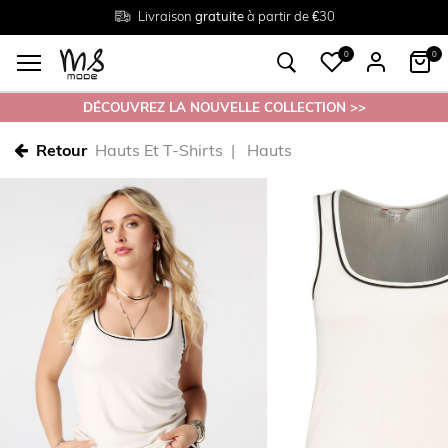
Livraison
Retour
Tailles du
gratuite
gratuit en magasin
38 au 54
à partir de €30
0
0
DÉCOUVREZ LA NOUVELLE COLLECTION >>
Retour
Hauts Et T-Shirts
Hauts