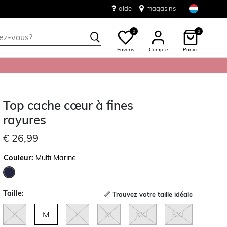
aide
magasins
0
0
Favoris
Compte
Panier
Top cache cœur à fines
rayures
€ 26,99
Couleur:
Multi Marine
sélectionné
Taille:
Trouvez votre taille idéale
S
M
L
XL
XXL
3XL