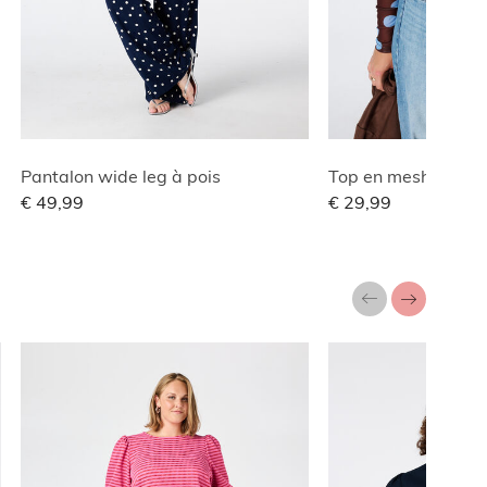
Pantalon wide leg à pois
Top en mesh drapée
€ 49,99
€ 29,99