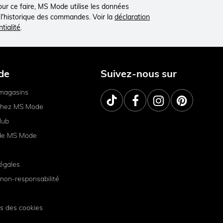
Pour ce faire, MS Mode utilise les données
à l'historique des commandes. Voir la
déclaration
tialité
.
de
Suivez-nous sur
magasins
 chez MS Mode
lub
de MS Mode
égales
non-responsabilité
s des cookies