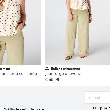
quement
En ligne uniquement
Blouse sans manches à col montant
Jean large à revers
€ 59,99
Oui, je m'
oir
10 % de réduction sur