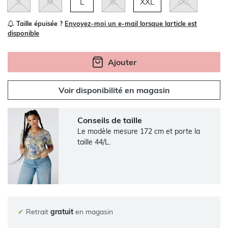
S
M
L
XL
XXL
3XL
Taille épuisée ?
Envoyez-moi un e-mail lorsque larticle est
disponible
Ajouter
Voir disponibilité en magasin
Conseils de taille
Le modèle mesure 172 cm et porte la
taille 44/L.
✔
Retrait
gratuit
en magasin