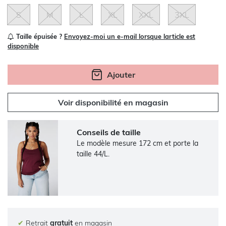
S
M
L
XL
XXL
3XL
Taille épuisée ?
Envoyez-moi un e-mail lorsque larticle est
disponible
Ajouter
Voir disponibilité en magasin
Conseils de taille
Le modèle mesure 172 cm et porte la
taille 44/L.
✔
Retrait
gratuit
en magasin