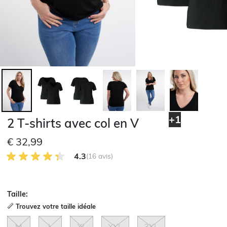
+1
2 T-shirts avec col en V
€ 32,99
4.3 sur 5 avis des clients
4.3
(16 avis)
Taille:
Trouvez votre taille idéale
M
L
XL
XXL
3XL