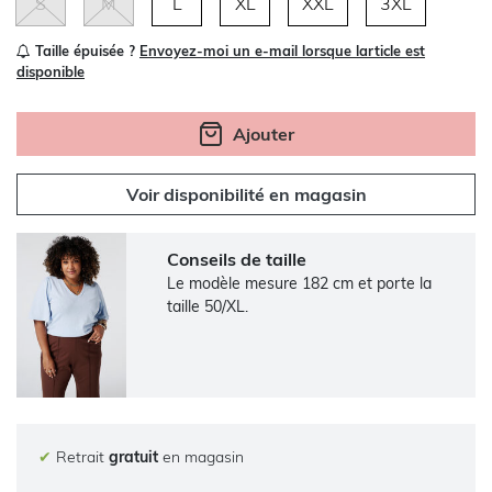
S
M
L
XL
XXL
3XL
Taille épuisée ?
Envoyez-moi un e-mail lorsque larticle est
disponible
Ajouter
Voir disponibilité en magasin
Conseils de taille
Le modèle mesure 182 cm et porte la
taille 50/XL.
✔
Retrait
gratuit
en magasin