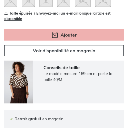
S
M
L
XL
XXL
3XL
Taille épuisée ?
Envoyez-moi un e-mail lorsque larticle est
disponible
Ajouter
Voir disponibilité en magasin
Conseils de taille
Le modèle mesure 169 cm et porte la
taille 40/M.
✔
Retrait
gratuit
en magasin