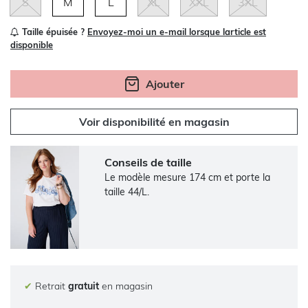
S
M
L
XL
XXL
3XL
Taille épuisée ?
Envoyez-moi un e-mail lorsque larticle est
disponible
Ajouter
Voir disponibilité en magasin
Conseils de taille
Le modèle mesure 174 cm et porte la
taille 44/L.
✔
Retrait
gratuit
en magasin