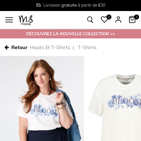
Livraison
Retour
Tailles du
gratuite
gratuit en magasin
38 au 54
à partir de €30
0
0
DÉCOUVREZ LA NOUVELLE COLLECTION >>
Retour
Hauts Et T-Shirts
T-Shirts