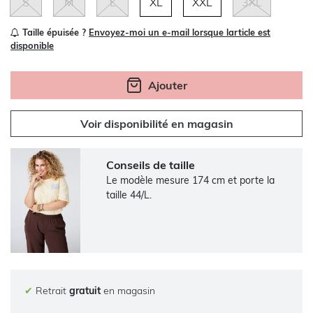
S
M
L
XL
XXL
3XL
Taille épuisée ?
Envoyez-moi un e-mail lorsque larticle est
disponible
Ajouter
Voir disponibilité en magasin
Conseils de taille
Le modèle mesure 174 cm et porte la
taille 44/L.
✔
Retrait
gratuit
en magasin